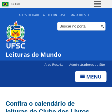
BRASIL
Simplifique!
ACESSIBILIDADE
ALTO CONTRASTE
MAPA DO SITE
Comunica BR
Participe
Acesso à informação
Legislação
Leituras do Mundo
Canais
Área Restrita
Administradores do Site
MENU
Confira o calendário de
leituras do Clube dos Livros