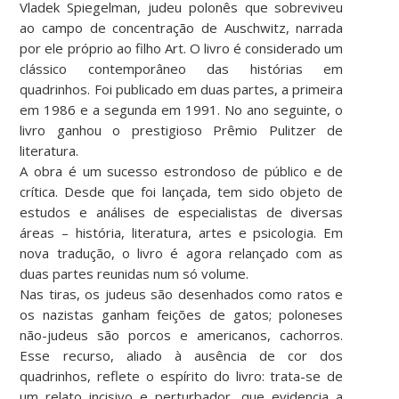
Vladek Spiegelman, judeu polonês que sobreviveu
ao campo de concentração de Auschwitz, narrada
por ele próprio ao filho Art. O livro é considerado um
clássico contemporâneo das histórias em
quadrinhos. Foi publicado em duas partes, a primeira
em 1986 e a segunda em 1991. No ano seguinte, o
livro ganhou o prestigioso Prêmio Pulitzer de
literatura.
A obra é um sucesso estrondoso de público e de
crítica. Desde que foi lançada, tem sido objeto de
estudos e análises de especialistas de diversas
áreas – história, literatura, artes e psicologia. Em
nova tradução, o livro é agora relançado com as
duas partes reunidas num só volume.
Nas tiras, os judeus são desenhados como ratos e
os nazistas ganham feições de gatos; poloneses
não-judeus são porcos e americanos, cachorros.
Esse recurso, aliado à ausência de cor dos
quadrinhos, reflete o espírito do livro: trata-se de
um relato incisivo e perturbador, que evidencia a