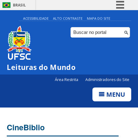
BRASIL
Simplifique!
ACESSIBILIDADE
ALTO CONTRASTE
MAPA DO SITE
Comunica BR
Participe
Acesso à informação
Legislação
Leituras do Mundo
Canais
Área Restrita
Administradores do Site
MENU
CineBiblio